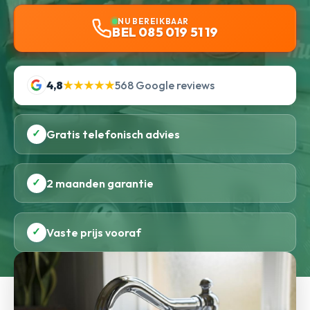
NU BEREIKBAAR
BEL 085 019 51 19
4,8
★★★★★
568 Google reviews
✓
Gratis telefonisch advies
✓
2 maanden garantie
✓
Vaste prijs vooraf