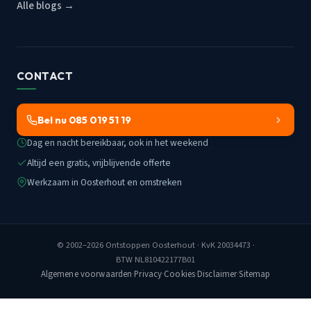
Alle blogs →
CONTACT
Bel nu 085 019 51 19
Dag en nacht bereikbaar, ook in het weekend
Altijd een gratis, vrijblijvende offerte
Werkzaam in Oosterhout en omstreken
© 2002–2026
Ontstoppen Oosterhout
· KvK 20034473 ·
BTW NL810422177B01
Algemene voorwaarden
·
Privacy
·
Cookies
·
Disclaimer
·
Sitemap