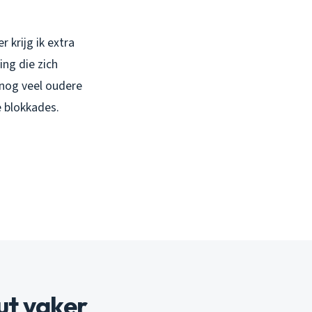
 krijg ik extra
ng die zich
 nog veel oudere
e blokkades.
ut vaker