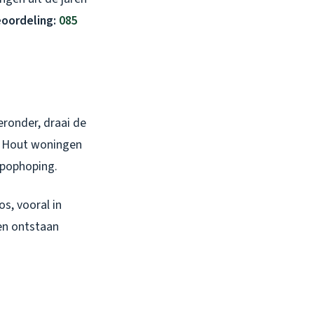
eoordeling:
085
ronder, draai de
en Hout woningen
epophoping.
s, vooral in
en ontstaan