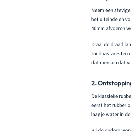
Neem een stevige i
het uiteinde en v
40mm afvoeren wer
Draai de draad la
tandpastaresten op.
dat mensen dat v
2. Ontstoppin
De klassieke rubbe
eerst het rubber o
laagje water in d
Bij de oudere woni