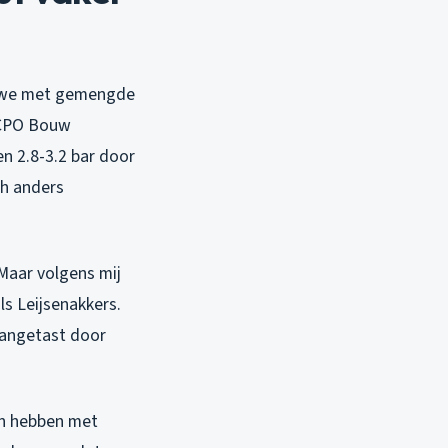
en we met gemengde
e CPO Bouw
n 2.8-3.2 bar door
ch anders
Maar volgens mij
ls Leijsenakkers.
 aangetast door
en hebben met