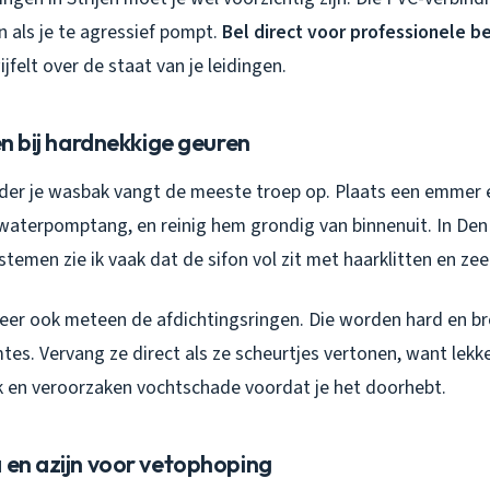
n als je te agressief pompt.
Bel direct voor professionele b
ijfelt over de staat van je leidingen.
gen bij hardnekkige geuren
er je wasbak vangt de meeste troep op. Plaats een emmer e
 waterpomptang, en reinig hem grondig van binnenuit. In D
emen zie ik vaak dat de sifon vol zit met haarklitten en ze
eer ook meteen de afdichtingsringen. Die worden hard en bro
es. Vervang ze direct als ze scheurtjes vertonen, want lekk
jk en veroorzaken vochtschade voordat je het doorhebt.
 en azijn voor vetophoping