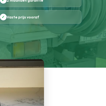
✓
2 maanden garantie
✓
Vaste prijs vooraf