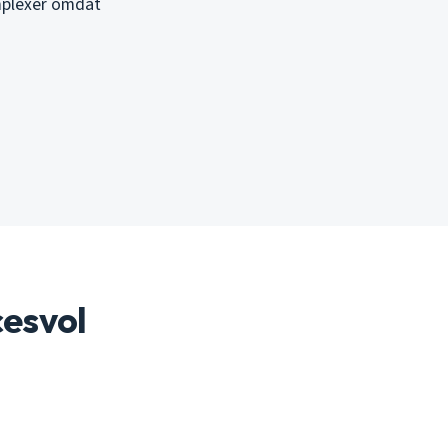
mplexer omdat
cesvol