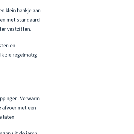
en klein haakje aan
ngen met standaard
er vastzitten.
sten en
 Ik zie regelmatig
stoppingen. Verwarm
de afvoer met een
 laten.
ngen uit de jaren