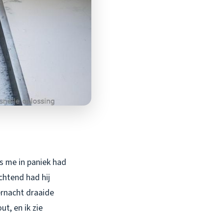
s me in paniek had
chtend had hij
ernacht draaide
t, en ik zie