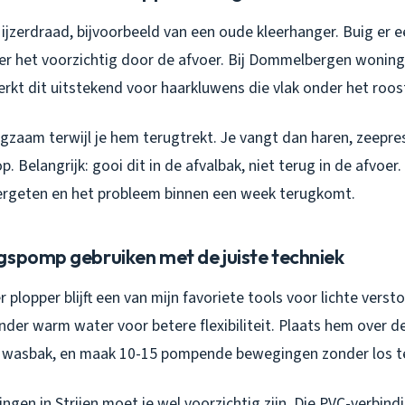
jzerdraad, bijvoorbeeld van een oude kleerhanger. Buig er e
oer het voorzichtig door de afvoer. Bij Dommelbergen woni
kt dit uitstekend voor haarkluwens die vlak onder het roost
ngzaam terwijl je hem terugtrekt. Je vangt dan haren, zeepre
 Belangrijk: gooi dit in de afvalbak, niet terug in de afvoer.
ergeten en het probleem binnen een week terugkomt.
gspomp gebruiken met de juiste techniek
r plopper blijft een van mijn favoriete tools voor lichte ver
nder warm water voor betere flexibiliteit. Plaats hem over 
e wasbak, en maak 10-15 pompende bewegingen zonder los te
ngen in Strijen moet je wel voorzichtig zijn. Die PVC-verbindi