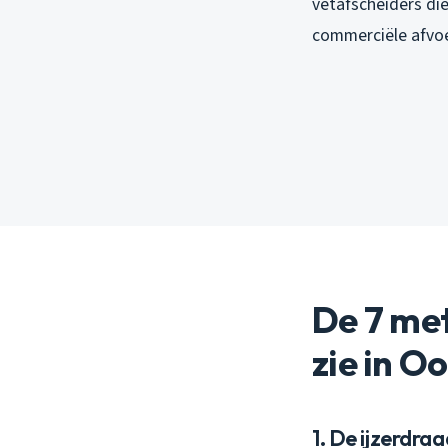
vetafscheiders di
commerciële afvoe
De 7 met
zie in O
1. De ijzerdra