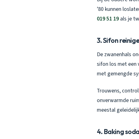
’80 kunnen loslate
019 51 19
als je tw
3. Sifon reini
De zwanenhals ond
sifon los met een
met gemengde syst
Trouwens, control
onverwarmde ruimt
meestal geleideli
4. Baking soda