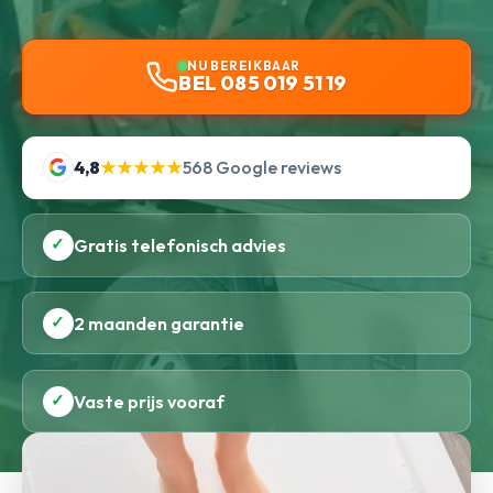
NU BEREIKBAAR
BEL 085 019 51 19
4,8
★★★★★
568 Google reviews
✓
Gratis telefonisch advies
✓
2 maanden garantie
✓
Vaste prijs vooraf