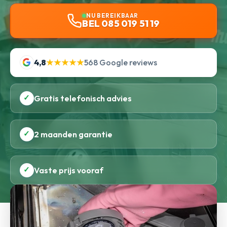
NU BEREIKBAAR
BEL 085 019 51 19
4,8
★★★★★
568 Google reviews
✓
Gratis telefonisch advies
✓
2 maanden garantie
✓
Vaste prijs vooraf