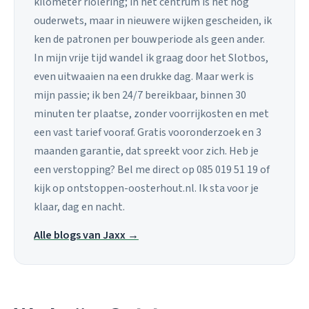
kilometer riolering; in het centrum is het nog
ouderwets, maar in nieuwere wijken gescheiden, ik
ken de patronen per bouwperiode als geen ander.
In mijn vrije tijd wandel ik graag door het Slotbos,
even uitwaaien na een drukke dag. Maar werk is
mijn passie; ik ben 24/7 bereikbaar, binnen 30
minuten ter plaatse, zonder voorrijkosten en met
een vast tarief vooraf. Gratis vooronderzoek en 3
maanden garantie, dat spreekt voor zich. Heb je
een verstopping? Bel me direct op 085 019 51 19 of
kijk op ontstoppen-oosterhout.nl. Ik sta voor je
klaar, dag en nacht.
Alle blogs van Jaxx →