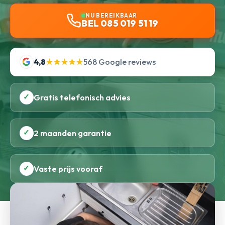
NU BEREIKBAAR
BEL 085 019 51 19
4,8
★★★★★
568 Google reviews
✓
Gratis telefonisch advies
✓
2 maanden garantie
✓
Vaste prijs vooraf