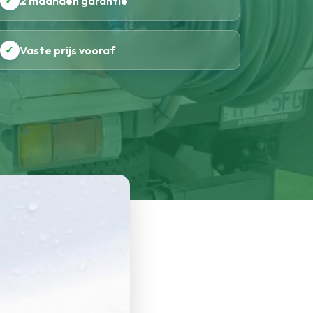
✓
2 maanden garantie
✓
Vaste prijs vooraf