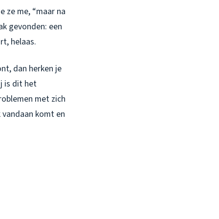
lde ze me, “maar na
aak gevonden: een
rt, helaas.
ont, dan herken je
 is dit het
problemen met zich
nk vandaan komt en