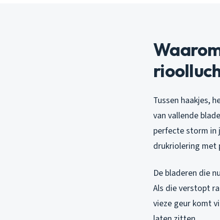
Waarom 
rioolluc
Tussen haakjes, he
van vallende blad
perfecte storm in 
drukriolering met 
De bladeren die nu
Als die verstopt ra
vieze geur komt vi
laten zitten.