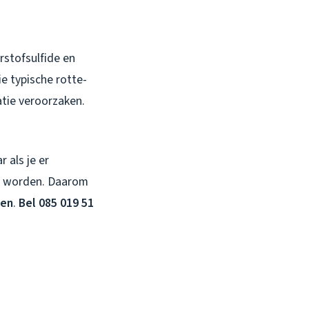
erstofsulfide en
e typische rotte-
atie veroorzaken.
 als je er
an worden. Daarom
men
.
Bel 085 019 51