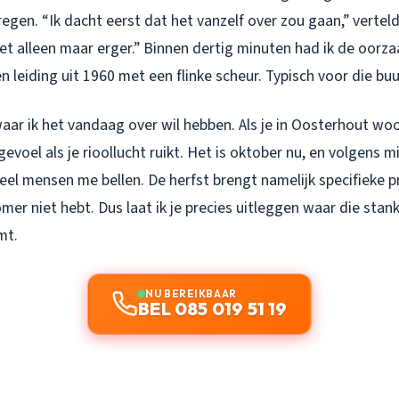
regen. “Ik dacht eerst dat het vanzelf over zou gaan,” verte
et alleen maar erger.” Binnen dertig minuten had ik de oorz
n leiding uit 1960 met een flinke scheur. Typisch voor die buu
waar ik het vandaag over wil hebben. Als je in Oosterhout wo
evoel als je rioollucht ruikt. Het is oktober nu, en volgens mij
l mensen me bellen. De herfst brengt namelijk specifieke 
omer niet hebt. Dus laat ik je precies uitleggen waar die sta
mt.
NU BEREIKBAAR
BEL 085 019 51 19