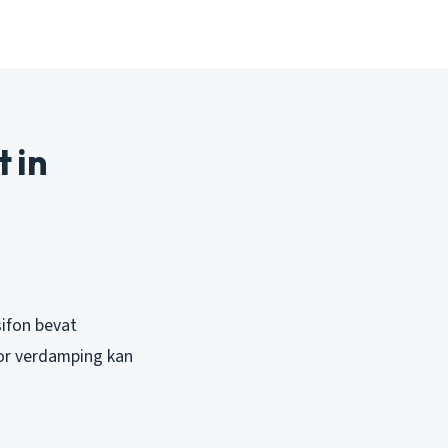
 in
ifon bevat
oor verdamping kan