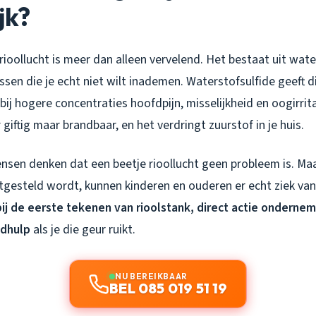
jk?
n: rioollucht is meer dan alleen vervelend. Het bestaat uit wat
en die je echt niet wilt inademen. Waterstofsulfide geeft di
bij hogere concentraties hoofdpijn, misselijkheid en oogirrit
giftig maar brandbaar, en het verdringt zuurstof in je huis.
sen denken dat een beetje rioollucht geen probleem is. Maar
otgesteld wordt, kunnen kinderen en ouderen er echt ziek v
bij de eerste tekenen van rioolstank, direct actie onderne
edhulp
als je die geur ruikt.
NU BEREIKBAAR
BEL 085 019 51 19