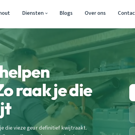
hout
Diensten
Blogs
Over ons
Contac
rhelpen
o raak je die
jt
e die vieze geur definitief kwijtraakt.