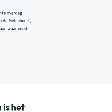
rmte overdag
 in de Molenbuurt,
taan waar eerst
 is het