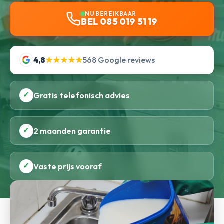
NU BEREIKBAAR
BEL 085 019 51 19
4,8
★★★★★
568 Google reviews
✓
Gratis telefonisch advies
✓
2 maanden garantie
✓
Vaste prijs vooraf