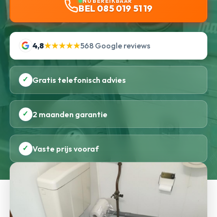
NU BEREIKBAAR
BEL 085 019 51 19
4,8
★★★★★
568 Google reviews
✓
Gratis telefonisch advies
✓
2 maanden garantie
✓
Vaste prijs vooraf