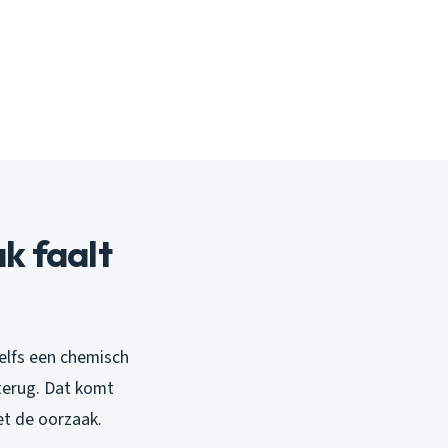
k faalt
zelfs een chemisch
 terug. Dat komt
t de oorzaak.