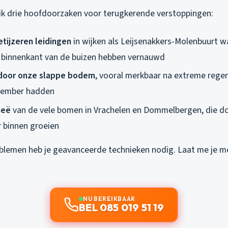
 ik drie hoofdoorzaken voor terugkerende verstoppingen:
tijzeren leidingen
in wijken als Leijsenakkers-Molenbuurt w
 binnenkant van de buizen hebben vernauwd
door onze slappe bodem
, vooral merkbaar na extreme rege
tember hadden
ieë
van de vele bomen in Vrachelen en Dommelbergen, die do
r binnen groeien
oblemen heb je geavanceerde technieken nodig. Laat me je 
NU BEREIKBAAR
BEL 085 019 51 19