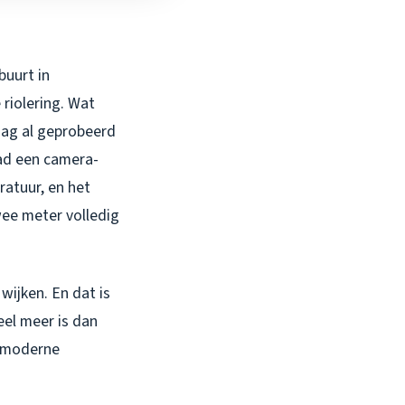
buurt in
riolering. Wat
dag al geprobeerd
ad een camera-
ratuur, en het
wee meter volledig
wijken. En dat is
el meer is dan
m moderne