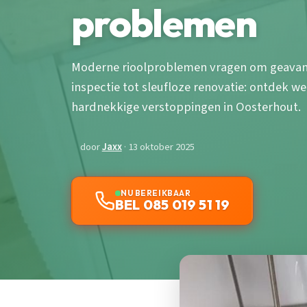
problemen
Moderne rioolproblemen vragen om geavan
inspectie tot sleufloze renovatie: ontdek w
hardnekkige verstoppingen in Oosterhout.
door
Jaxx
· 13 oktober 2025
NU BEREIKBAAR
BEL 085 019 51 19