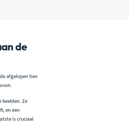
aan de
 de afgelopen tien
woon.
me beelden. Ze
ft, en een
tste is cruciaal