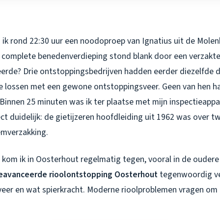
 ik rond 22:30 uur een noodoproep van Ignatius uit de Molen
jn complete benedenverdieping stond blank door een verzakte 
eerde? Drie ontstoppingsbedrijven hadden eerder diezelfde 
e lossen met een gewone ontstoppingsveer. Geen van hen h
Binnen 25 minuten was ik ter plaatse met mijn inspectieappa
t duidelijk: de gietijzeren hoofdleiding uit 1962 was over t
emverzakking.
s kom ik in Oosterhout regelmatig tegen, vooral in de oudere 
eavanceerde rioolontstopping Oosterhout
tegenwoordig ve
veer en wat spierkracht. Moderne rioolproblemen vragen o