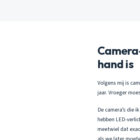
Camera-i
hand is
Volgens mij is cam
jaar. Vroeger moe
De camera’s die ik
hebben LED-verlich
meetwiel dat exact
als we later moet