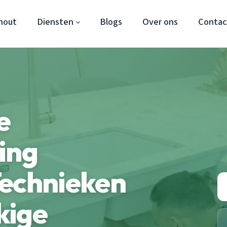
hout
Diensten
Blogs
Over ons
Contac
e
ing
Technieken
kige